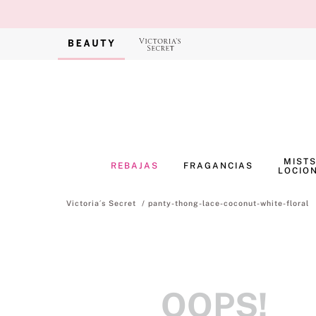
MISTS
REBAJAS
FRAGANCIAS
LOCIO
panty-thong-lace-coconut-white-floral
OOPS!