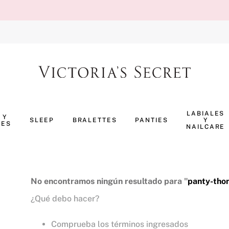
TÉRMINOS MÁS BUSCADOS
1
.
body splash
LABIALES
 Y
SLEEP
BRALETTES
PANTIES
Y
NES
2
.
perfumes
NAILCARE
3
.
pijama
4
.
ropa interior
5
.
vainilla
No encontramos ningún resultado para "
panty-thon
¿Qué debo hacer?
6
.
bombshell
7
.
splash
Comprueba los términos ingresados