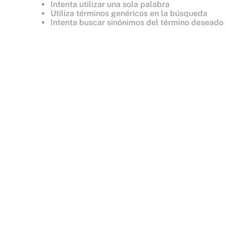
Intenta utilizar una sola palabra
8
.
bare vanilla
Utiliza términos genéricos en la búsqueda
Intenta buscar sinónimos del término deseado
9
.
mist
10
.
body