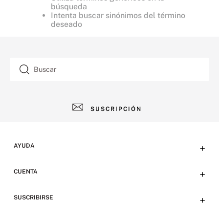
búsqueda
Intenta buscar sinónimos del término
deseado
Buscar
SUSCRIPCIÓN
AYUDA
+
Contacto
CUENTA
+
Tiendas
Tu cuenta
SUSCRIBIRSE
+
Preguntas frecuentes
Emails
Envíos y devoluciones