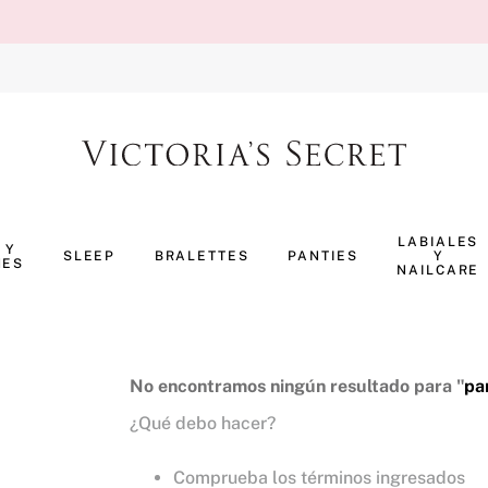
TÉRMINOS MÁS BUSCADOS
1
.
body splash
LABIALES
 Y
SLEEP
BRALETTES
PANTIES
Y
NES
2
.
perfumes
NAILCARE
3
.
ropa interior
4
.
pijama
5
.
vainilla
No encontramos ningún resultado para "
pa
¿Qué debo hacer?
6
.
bombshell
7
.
splash
Comprueba los términos ingresados