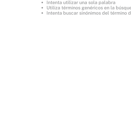
Intenta utilizar una sola palabra
8
.
mist
Utiliza términos genéricos en la búsqu
Intenta buscar sinónimos del término 
9
.
body
10
.
bare vanilla