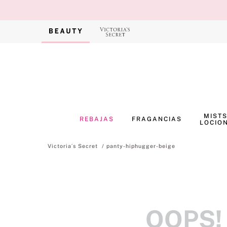
MISTS
REBAJAS
FRAGANCIAS
LOCIO
panty-hiphugger-beige
OOPS!