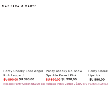
MÁS PARA MIMARTE
Panty Cheeky Lace Angel
Panty Cheeky No-Show
Panty Cheeky
Pink Leopard
Sparkle Purest Pink
Lipstick
$U
390
,
00
$U
390
,
00
$U
890
,
00
$U
890
,
00
$U
890
,
00
Rebajas Panty Cotton U$390 c/u
Rebajas Panty Cotton U$390 c/u
Panties Cotton 5