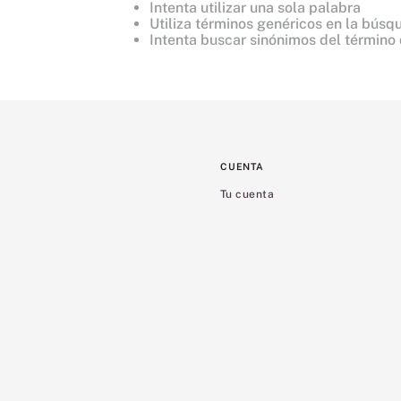
Intenta utilizar una sola palabra
8
.
mist
Utiliza términos genéricos en la búsq
Intenta buscar sinónimos del término
9
.
bare vanilla
10
.
body
CUENTA
Tu cuenta