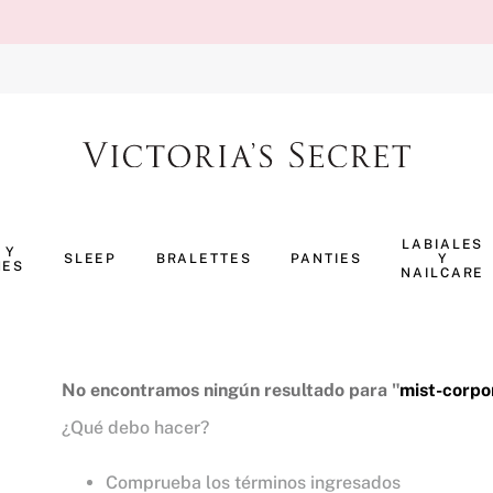
TÉRMINOS MÁS BUSCADOS
1
.
body splash
LABIALES
 Y
SLEEP
BRALETTES
PANTIES
Y
NES
2
.
perfumes
NAILCARE
3
.
ropa interior
4
.
pijama
5
.
vainilla
No encontramos ningún resultado para "
mist-corpo
¿Qué debo hacer?
6
.
bombshell
7
.
splash
Comprueba los términos ingresados