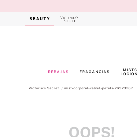
MISTS
REBAJAS
FRAGANCIAS
LOCIO
mist-corporal-velvet-petals-26923267
OOPS!