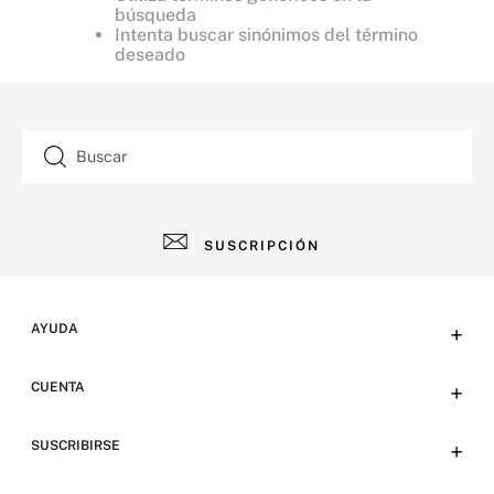
búsqueda
Intenta buscar sinónimos del término
deseado
Buscar
SUSCRIPCIÓN
AYUDA
+
Contacto
CUENTA
+
Tiendas
Tu cuenta
SUSCRIBIRSE
+
Preguntas frecuentes
Emails
Envíos y devoluciones