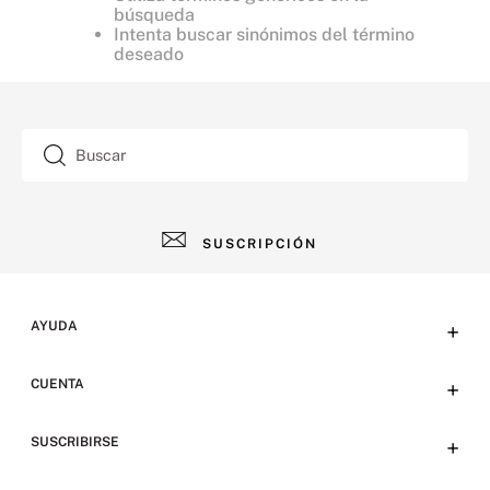
búsqueda
Intenta buscar sinónimos del término
deseado
Buscar
SUSCRIPCIÓN
AYUDA
+
Contacto
CUENTA
+
Tiendas
Tu cuenta
SUSCRIBIRSE
+
Preguntas frecuentes
Emails
Envíos y devoluciones