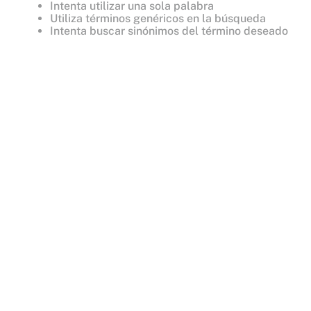
Intenta utilizar una sola palabra
8
.
mist
Utiliza términos genéricos en la búsqueda
Intenta buscar sinónimos del término deseado
9
.
body
10
.
bare vanilla