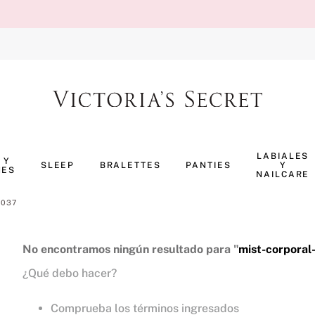
TÉRMINOS MÁS BUSCADOS
1
.
body splash
LABIALES
 Y
SLEEP
BRALETTES
PANTIES
Y
NES
2
.
perfumes
NAILCARE
3
.
ropa interior
0037
4
.
pijama
5
.
vainilla
No encontramos ningún resultado para "
mist-corpora
¿Qué debo hacer?
6
.
bombshell
7
.
splash
Comprueba los términos ingresados