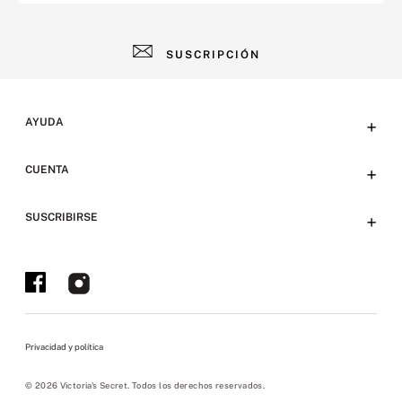
SUSCRIPCIÓN
AYUDA
+
Contacto
CUENTA
+
Tiendas
Tu cuenta
SUSCRIBIRSE
+
Preguntas frecuentes
Emails
Envíos y devoluciones
Ofertas en Tienda y Eventos
Bases y condiciones
Políticas sitio web
Privacidad y política
Políticas de privacidad
Políticas pickup
© 2026 Victoria's Secret. Todos los derechos reservados.