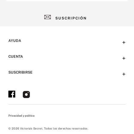
SUSCRIPCIÓN
AYUDA
+
Contacto
CUENTA
+
Tiendas
Tu cuenta
SUSCRIBIRSE
+
Preguntas frecuentes
Emails
Envíos y devoluciones
Ofertas en Tienda y Eventos
Bases y condiciones
Políticas sitio web
Privacidad y política
Políticas de privacidad
Políticas pickup
© 2026 Victoria's Secret. Todos los derechos reservados.