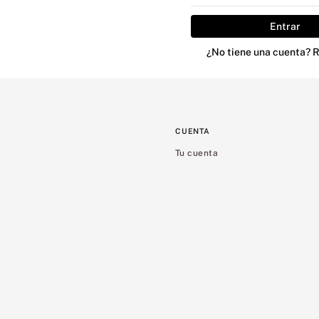
8
.
bare vanilla
Entrar
9
.
mist
¿No tiene una cuenta? 
10
.
body
CUENTA
Tu cuenta