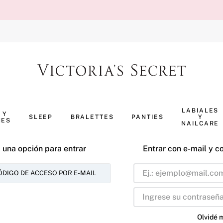
TÉRMINOS MÁS BUSCADOS
1
.
body splash
LABIALES
 Y
SLEEP
BRALETTES
PANTIES
Y
NES
2
.
perfumes
NAILCARE
3
.
pijama
 una opción para entrar
Entrar con e-mail y c
4
.
ropa interior
ÓDIGO DE ACCESO POR E-MAIL
5
.
vainilla
6
.
bombshell
7
.
splash
Olvidé 