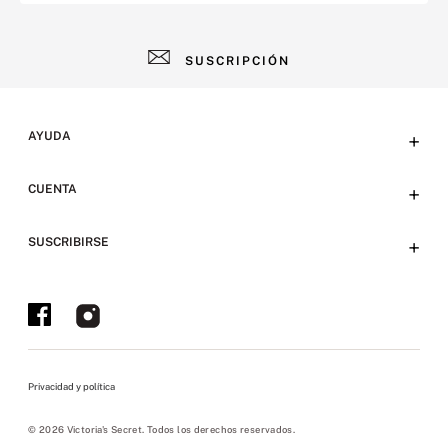
SUSCRIPCIÓN
AYUDA
+
Contacto
CUENTA
+
Tiendas
Tu cuenta
SUSCRIBIRSE
+
Preguntas frecuentes
Emails
Envíos y devoluciones
Ofertas en Tienda y Eventos
Bases y condiciones
Políticas sitio web
Privacidad y política
Políticas de privacidad
Políticas pickup
© 2026 Victoria's Secret. Todos los derechos reservados.