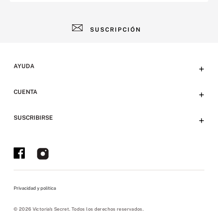
SUSCRIPCIÓN
AYUDA
+
Contacto
CUENTA
+
Tiendas
Tu cuenta
SUSCRIBIRSE
+
Preguntas frecuentes
Emails
Envíos y devoluciones
Ofertas en Tienda y Eventos
Bases y condiciones
Políticas sitio web
Privacidad y política
Políticas de privacidad
Políticas pickup
© 2026 Victoria's Secret. Todos los derechos reservados.