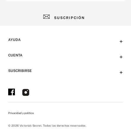
SUSCRIPCIÓN
AYUDA
+
Contacto
CUENTA
+
Tiendas
Tu cuenta
SUSCRIBIRSE
+
Preguntas frecuentes
Emails
Envíos y devoluciones
Ofertas en Tienda y Eventos
Bases y condiciones
Políticas sitio web
Privacidad y política
Políticas de privacidad
Políticas pickup
© 2026 Victoria's Secret. Todos los derechos reservados.