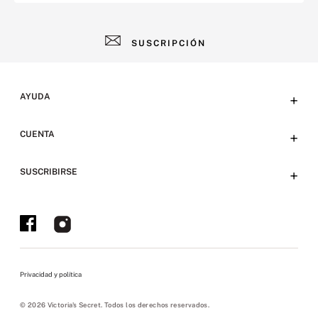
SUSCRIPCIÓN
AYUDA
+
Contacto
CUENTA
+
Tiendas
Tu cuenta
SUSCRIBIRSE
+
Preguntas frecuentes
Emails
Envíos y devoluciones
Ofertas en Tienda y Eventos
Bases y condiciones
Políticas sitio web
Privacidad y política
Políticas de privacidad
Políticas pickup
© 2026 Victoria's Secret. Todos los derechos reservados.