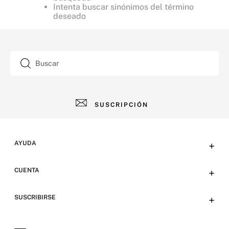
Intenta buscar sinónimos del término
deseado
Buscar
SUSCRIPCIÓN
AYUDA
+
Contacto
CUENTA
+
Tiendas
Tu cuenta
SUSCRIBIRSE
+
Preguntas frecuentes
Emails
Envíos y devoluciones