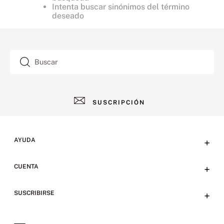
Intenta buscar sinónimos del término
deseado
Buscar
SUSCRIPCIÓN
AYUDA
+
Contacto
CUENTA
+
Tiendas
Tu cuenta
SUSCRIBIRSE
+
Preguntas frecuentes
Emails
Envíos y devoluciones