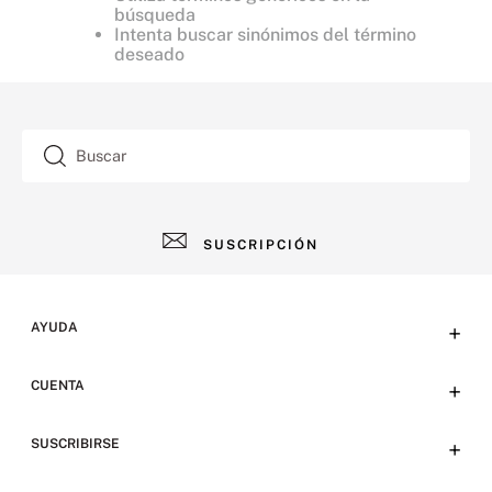
búsqueda
Intenta buscar sinónimos del término
deseado
Buscar
SUSCRIPCIÓN
AYUDA
+
Contacto
CUENTA
+
Tiendas
Tu cuenta
SUSCRIBIRSE
+
Preguntas frecuentes
Emails
Envíos y devoluciones