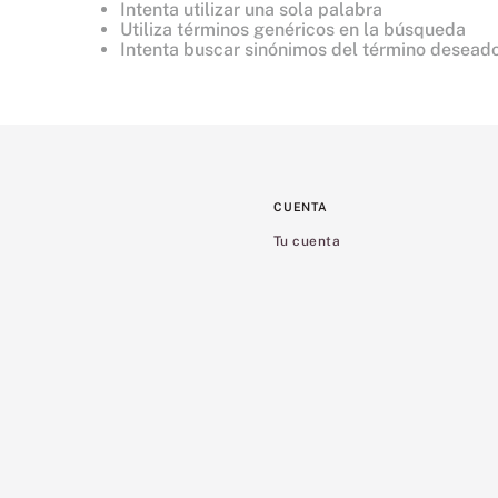
Intenta utilizar una sola palabra
8
.
mist
Utiliza términos genéricos en la búsqueda
Intenta buscar sinónimos del término desead
9
.
body
10
.
bare vanilla
CUENTA
Tu cuenta