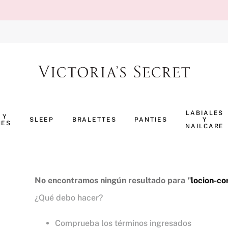
TÉRMINOS MÁS BUSCADOS
1
.
body splash
LABIALES
 Y
SLEEP
BRALETTES
PANTIES
Y
NES
2
.
perfumes
NAILCARE
3
.
pijama
4
.
ropa interior
5
.
vainilla
No encontramos ningún resultado para "
locion-co
¿Qué debo hacer?
6
.
bombshell
7
.
splash
Comprueba los términos ingresados