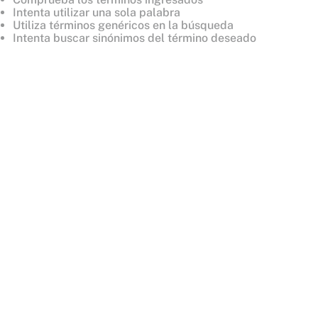
8
.
mist
Intenta utilizar una sola palabra
Utiliza términos genéricos en la búsqueda
9
.
body
Intenta buscar sinónimos del término deseado
10
.
bare vanilla