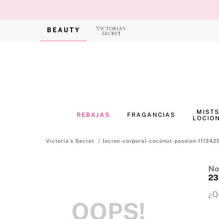
MISTS
REBAJAS
FRAGANCIAS
LOCIO
locion-corporal-coconut-passion-1113
No
23
¿Q
OOPS!