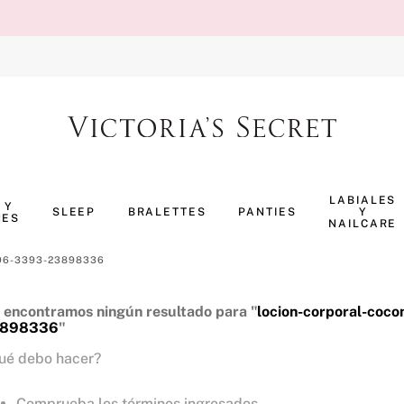
TÉRMINOS MÁS BUSCADOS
1
.
body splash
LABIALES
 Y
SLEEP
BRALETTES
PANTIES
Y
NES
2
.
perfumes
NAILCARE
3
.
ropa interior
4296-3393-23898336
4
.
pijama
 encontramos ningún resultado para "
locion-corporal-coc
5
.
vainilla
898336
"
6
.
bombshell
ué debo hacer?
7
.
splash
Comprueba los términos ingresados