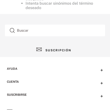
Intenta buscar sinónimos del término
deseado
Buscar
SUSCRIPCIÓN
AYUDA
+
Contacto
CUENTA
+
Tiendas
Tu cuenta
SUSCRIBIRSE
+
Preguntas frecuentes
Emails
Envíos y devoluciones