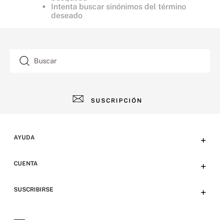
Intenta buscar sinónimos del término
deseado
Buscar
SUSCRIPCIÓN
AYUDA
+
Contacto
CUENTA
+
Tiendas
Tu cuenta
SUSCRIBIRSE
+
Preguntas frecuentes
Emails
Envíos y devoluciones