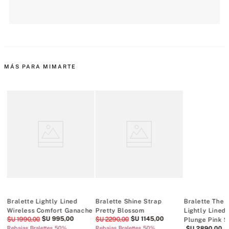
MÁS PARA MIMARTE
Bralette Lightly Lined
Bralette Shine Strap
Bralette The
Wireless Comfort Ganache
Pretty Blossom
Lightly Lined
$U
995
,
00
$U
1145
,
00
$U
1990
,
00
$U
2290
,
00
Plunge Pink S
Rebajas Bralettes 50%
Rebajas Bralettes 50%
$U
2890
,
00