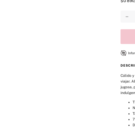
$U
890
8
.
mist
9
.
body
－
10
.
bare vanilla
Info
DESCRI
Cálido y
viajar. 
jugosa, 
indulgen
T
N
T
7
D