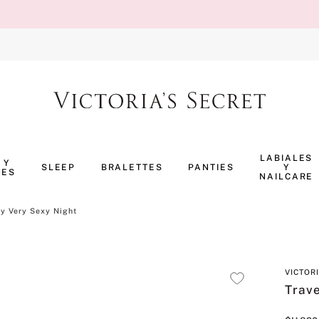
TÉRMINOS MÁS BUSCADOS
1
.
body splash
LABIALES
 Y
SLEEP
BRALETTES
PANTIES
Y
NES
2
.
perfumes
NAILCARE
3
.
pijama
ay Very Sexy Night
4
.
ropa interior
5
.
vainilla
VICTOR
6
.
bombshell
Trave
7
.
splash