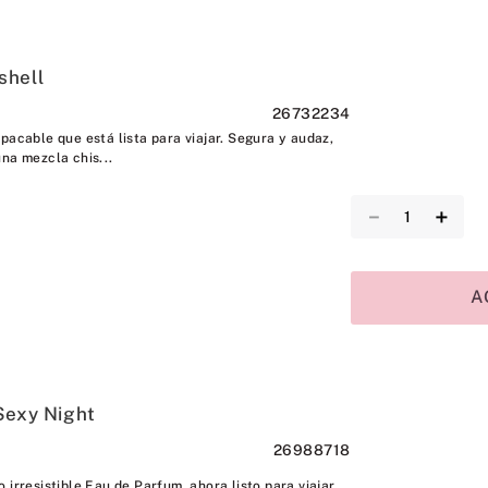
shell
26732234
pacable que está lista para viajar. Segura y audaz,
na mezcla chis...
－
＋
A
Sexy Night
26988718
 irresistible Eau de Parfum, ahora listo para viajar.