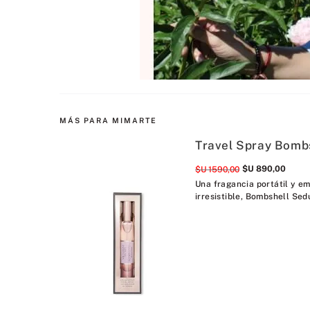
MÁS PARA MIMARTE
Travel Spray Bomb
$U
890
,
00
$U
1590
,
00
Una fragancia portátil y em
irresistible, Bombshell Sedu