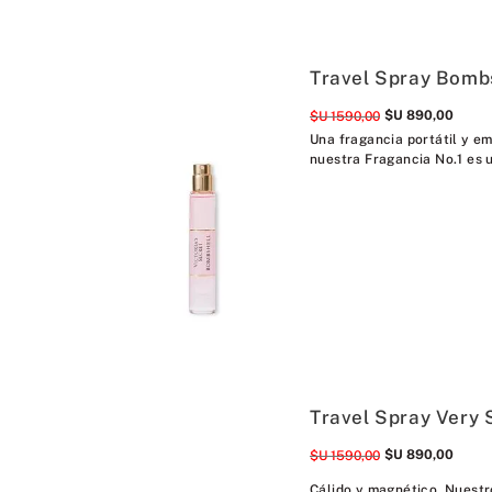
Travel Spray Bomb
$U
890
,
00
$U
1590
,
00
Una fragancia portátil y em
nuestra Fragancia No.1 es u
Travel Spray Very 
$U
890
,
00
$U
1590
,
00
Cálido y magnético. Nuestro