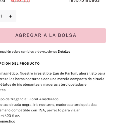
197575195863
,
00
$U
1590
,
00
＋
AGREGAR A LA BOLSA
rmación sobre cambios y devoluciones
Detalles
PCIÓN DEL PRODUCTO
 magnético. Nuestro irresistible Eau de Parfum, ahora listo para 
Abraza las horas nocturnas con una mezcla compacta de ciruela 
pétalos de iris elegantes y maderas aterciopeladas e 
tes.
ipo de fragancia: Floral Amaderado
otas: ciruela negra, iris nocturno, maderas aterciopeladas
amaño compatible con TSA, perfecto para viajar
 ml/.23 fl oz.
oméstico