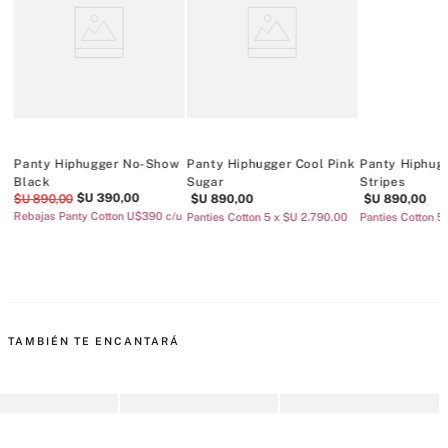
Panty Hiphugger No-Show
Panty Hiphugger Cool Pink
Panty Hiphugg
Black
Sugar
Stripes
$U
390
,
00
$U
890
,
00
$U
890
,
00
$U
890
,
00
Rebajas Panty Cotton U$390 c/u
0
Panties Cotton 5 x $U 2.790.00
Panties Cotton 5
TAMBIÉN TE ENCANTARÁ