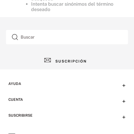
Intenta buscar sinónimos del término
deseado
Buscar
SUSCRIPCIÓN
AYUDA
+
Contacto
CUENTA
+
Tiendas
Tu cuenta
SUSCRIBIRSE
+
Preguntas frecuentes
Emails
Envíos y devoluciones