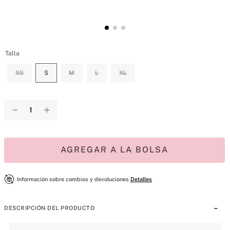
Talla
XS
S
M
L
XL
－
＋
AGREGAR A LA BOLSA
Información sobre cambios y devoluciones
Detalles
DESCRIPCIÓN DEL PRODUCTO