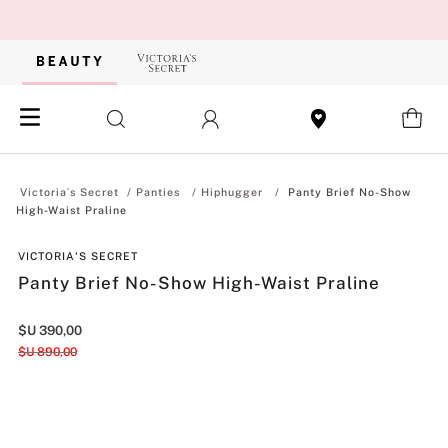
Panties
Hiphugger
Panty Brief No-Show
High-Waist Praline
VICTORIA'S SECRET
Panty Brief No-Show High-Waist Praline
$U
390
,
00
$U
890
,
00