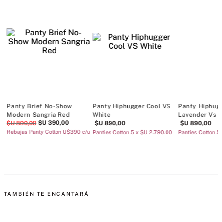
Panty Brief No-Show
Panty Hiphugger Cool VS
Panty Hiphugg
Modern Sangria Red
White
Lavender Vs 
$U
390
,
00
$U
890
,
00
$U
890
,
00
$U
890
,
00
Rebajas Panty Cotton U$390 c/u
Panties Cotton 5 x $U 2.790.00
Panties Cotton 5
TAMBIÉN TE ENCANTARÁ