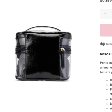
$U
359
8
.
mist
9
.
body
－
10
.
bare vanilla
Info
DESCRI
Ponte gu
animal e
belleza 
B
B
F
3
C
D
A