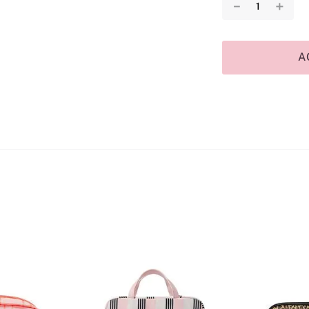
－
＋
A