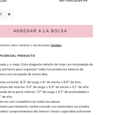
667560328434
0
,
00
＋
AGREGAR A LA BOLSA
rmación sobre cambios y devoluciones
Detalles
PCIÓN DEL PRODUCTO
apa y a viajar. Este elegante maletín de viaje con estampado de 
s perfecto para organizar todos tus productos básicos de 
para una escapada de varios días.
olso exterior: 8.3" de largo x 6" de ancho x 6.9" de alto.
olsos del interior: 5.3" de largo x 3.3" de ancho x 3.1" de alto
unda de la parte inferior: 7.7" de largo x 5.7" de profundidad x 
" de alto
ierres con cremallera en todas las piezas
iseño parcialmente confeccionado con materiales reciclados
mbos compartimentos del interior tienen capacidad suficiente 