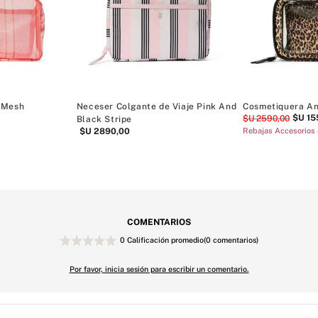
 Mesh
Neceser Colgante de Viaje Pink And
Cosmetiquera An
$U
15
$U
2590
,
00
Black Stripe
$U
2890
,
00
Rebajas Accesorio
COMENTARIOS
0 Calificación promedio
(0 comentarios)
Por favor, inicia sesión para escribir un comentario.