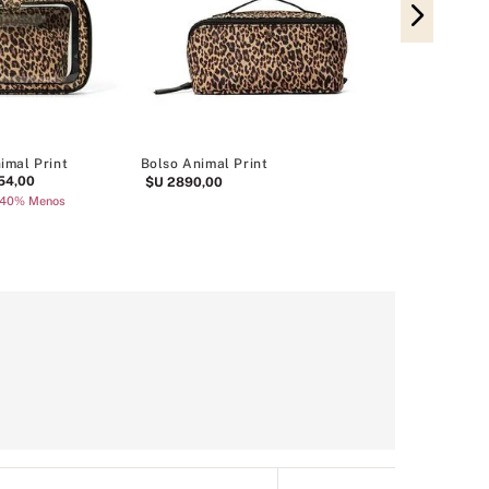
Estuche de Ma
$U
1990
,
00
imal Print
Bolso Animal Print
54
,
00
$U
2890
,
00
s 40% Menos