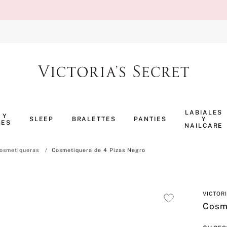
TÉRMINOS MÁS BUSCADOS
1
.
body splash
LABIALES
 Y
SLEEP
BRALETTES
PANTIES
Y
NES
2
.
perfumes
NAILCARE
3
.
pijama
osmetiqueras
Cosmetiquera de 4 Pizas Negro
4
.
ropa interior
5
.
vainilla
VICTOR
6
.
bombshell
Cosm
7
.
splash