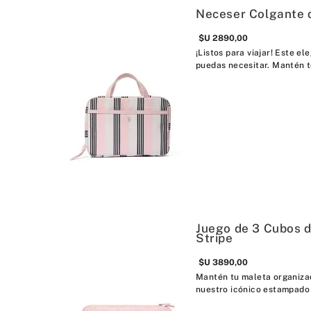
Neceser Colgante d
$U
2890
,
00
¡Listos para viajar! Este e
puedas necesitar. Mantén t
Juego de 3 Cubos 
Stripe
$U
3890
,
00
Mantén tu maleta organizad
nuestro icónico estampado H