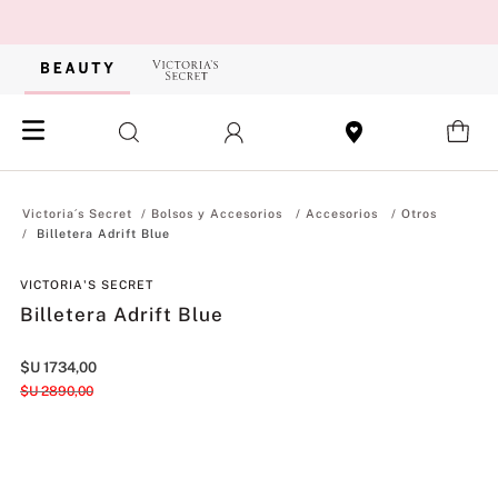
Bolsos y Accesorios
Accesorios
Otros
Billetera Adrift Blue
VICTORIA'S SECRET
Billetera Adrift Blue
$U
1734
,
00
$U
2890
,
00