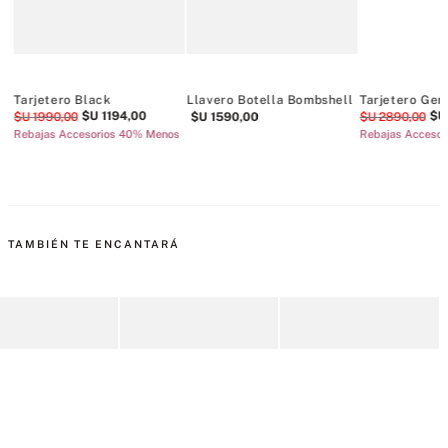
Tarjetero Black
Llavero Botella Bombshell
Tarjetero Gen
$U
1194
,
00
$U
$U
1990
,
00
$U
1590
,
00
$U
2890
,
00
os
Rebajas Accesorios 40% Menos
Rebajas Acceso
TAMBIÉN TE ENCANTARÁ