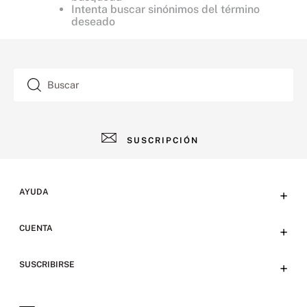
Intenta buscar sinónimos del término
deseado
Buscar
SUSCRIPCIÓN
AYUDA
+
Contacto
CUENTA
+
Tiendas
Tu cuenta
SUSCRIBIRSE
+
Preguntas frecuentes
Emails
Envíos y devoluciones