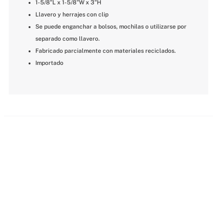
1-5/8"L x 1-5/8"W x 3"H
Llavero y herrajes con clip
Se puede enganchar a bolsos, mochilas o utilizarse por 
separado como llavero.
Fabricado parcialmente con materiales reciclados.
Importado
MÁS PARA MIMARTE